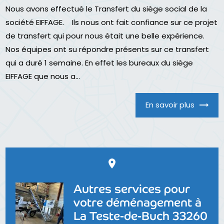
Nous avons effectué le Transfert du siège social de la
société EIFFAGE. Ils nous ont fait confiance sur ce projet
de transfert qui pour nous était une belle expérience.
Nos équipes ont su répondre présents sur ce transfert
qui a duré 1 semaine. En effet les bureaux du siège
EIFFAGE que nous a...
En savoir plus
place
Autres services pour
votre déménagement à
La Teste-de-Buch 33260