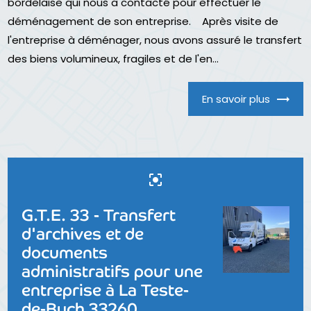
bordelaise qui nous a contacté pour effectuer le
déménagement de son entreprise. Après visite de
l'entreprise à déménager, nous avons assuré le transfert
des biens volumineux, fragiles et de l'en...
En savoir plus
center_focus_strong
G.T.E. 33 - Transfert
d'archives et de
documents
administratifs pour une
entreprise à La Teste-
de-Buch 33260