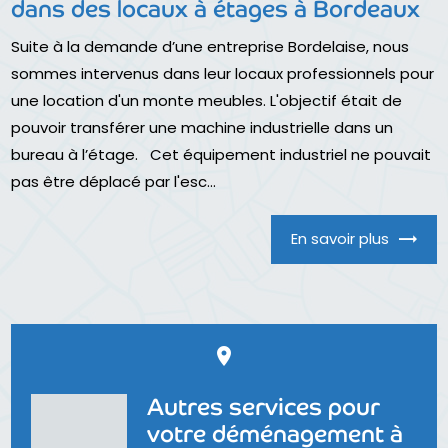
dans des locaux à étages à Bordeaux
Suite à la demande d’une entreprise Bordelaise, nous
sommes intervenus dans leur locaux professionnels pour
une location d'un monte meubles. L'objectif était de
pouvoir transférer une machine industrielle dans un
bureau à l’étage. Cet équipement industriel ne pouvait
pas être déplacé par l'esc...
En savoir plus
place
Autres services pour
votre déménagement à