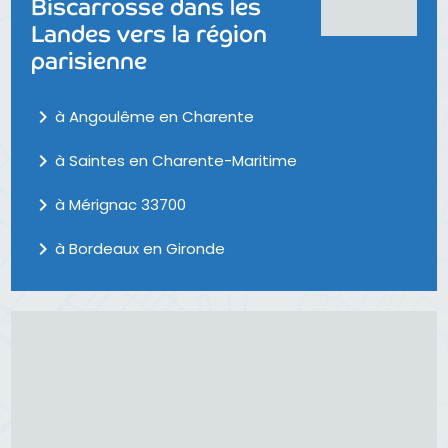
Biscarrosse dans les
Landes vers la région
parisienne
navigate_next
à Angoulême en Charente
navigate_next
à Saintes en Charente-Maritime
navigate_next
à Mérignac 33700
navigate_next
à Bordeaux en Gironde