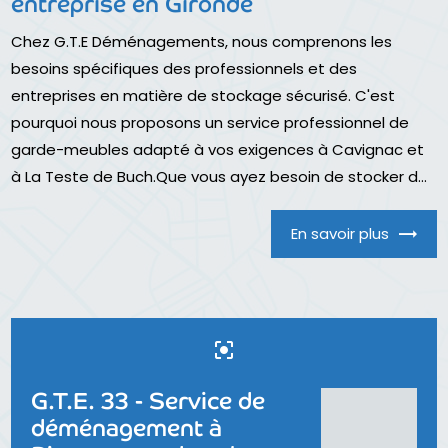
entreprise en Gironde
Chez G.T.E Déménagements, nous comprenons les
besoins spécifiques des professionnels et des
entreprises en matière de stockage sécurisé. C'est
pourquoi nous proposons un service professionnel de
garde-meubles adapté à vos exigences à Cavignac et
à La Teste de Buch.Que vous ayez besoin de stocker d...
En savoir plus
center_focus_strong
G.T.E. 33 - Service de
déménagement à