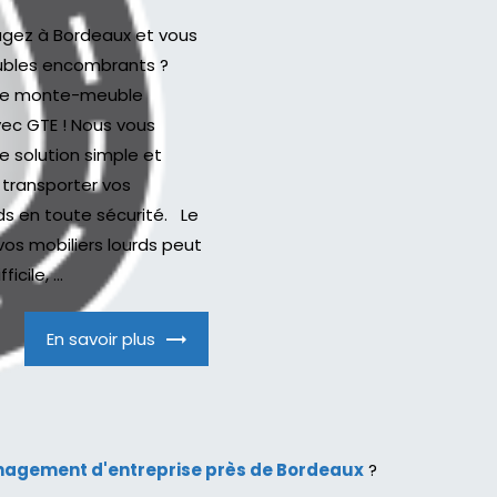
ez à Bordeaux et vous
ubles encombrants ?
tre monte-meuble
ec GTE ! Nous vous
 solution simple et
 transporter vos
rds en toute sécurité. Le
vos mobiliers lourds peut
icile, ...
En savoir plus
agement d'entreprise près de Bordeaux
?