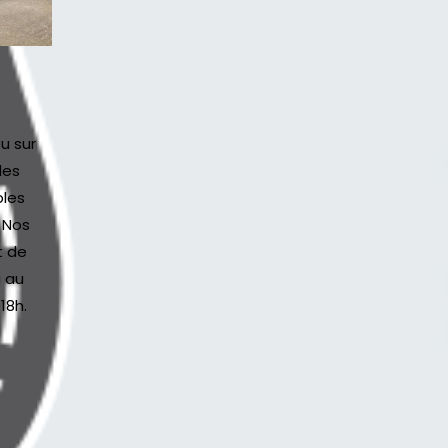
u sur
des
bles
 Nos
t de
i au
18h.