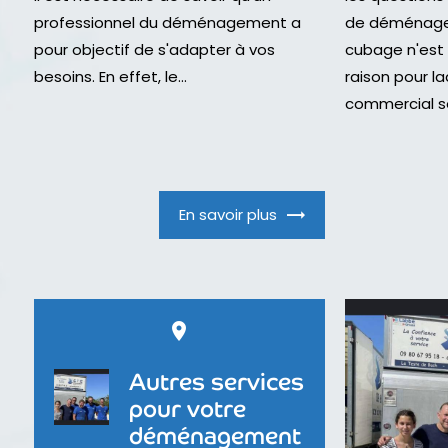
professionnel du déménagement a
de déménager
pour objectif de s'adapter à vos
cubage n'est 
besoins. En effet, le...
raison pour la
commercial se
En savoir plus
place
Autres services
pour votre
déménagement