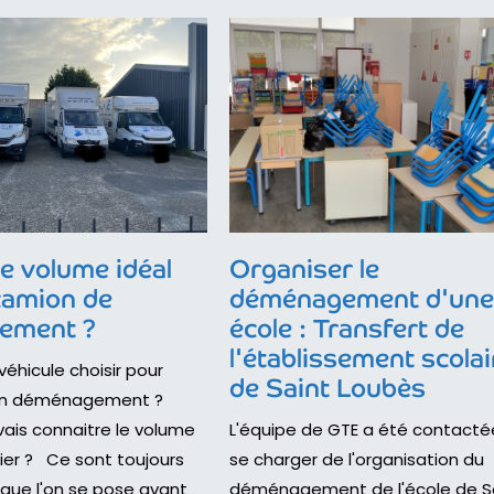
le volume idéal
Organiser le
camion de
déménagement d'un
ement ?
école : Transfert de
l'établissement scolai
véhicule choisir pour
de Saint Loubès
on déménagement ?
ais connaitre le volume
L'équipe de GTE a été contacté
ier ? Ce sont toujours
se charger de l'organisation du
 que l'on se pose avant
déménagement de l'école de S