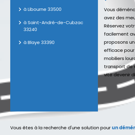
navigate_next
à Libourne 33500
Vous déménag
avez des me
navigate_next
à Saint-André-de-Cubzac
Réservez vo
33240
facilement av
navigate_next
proposons une
à Blaye 33390
efficace pour
mobiliers lou
transport de 
vite devenir diff
Vous êtes à la recherche d'une solution pour
un démén