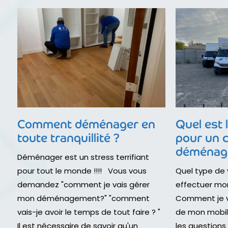
Comment déménager en
Quel est 
toute tranquillité ?
pour un 
déménag
Déménager est un stress terrifiant
pour tout le monde !!!! Vous vous
Quel type de 
demandez "comment je vais gérer
effectuer m
mon déménagement?" "comment
Comment je v
vais-je avoir le temps de tout faire ? "
de mon mobil
Il est nécessaire de savoir qu'un
les questions