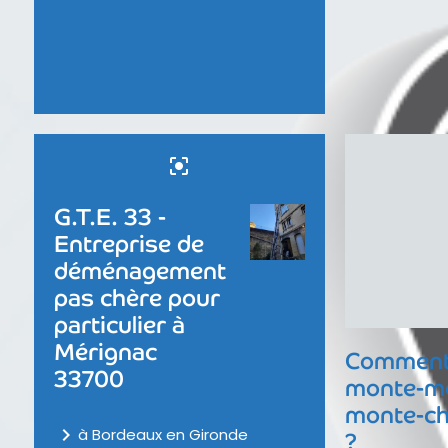
center_focus_strong
G.T.E. 33 -
Entreprise de
déménagement
pas chère pour
particulier à
Mérignac
Comment 
33700
monte-me
monte-ch
navigate_next
à Bordeaux en Gironde
?