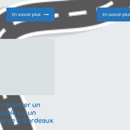
En savoir plus
En savoir plu
réserver un
uble ou un
arge à Bordeaux