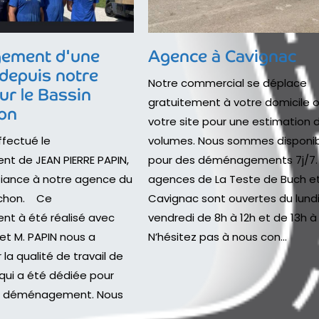
ement d'une
Agence à Cavignac
 depuis notre
Notre commercial se déplace
ur le Bassin
gratuitement à votre domicile o
on
votre site pour une estimation 
fectué le
volumes. Nous sommes disponi
 de JEAN PIERRE PAPIN,
pour des déménagements 7j/7.
nfiance à notre agence du
agences de La Teste de Buch e
achon. Ce
Cavignac sont ouvertes du lund
 à été réalisé avec
vendredi de 8h à 12h et de 13h à 
fet M. PAPIN nous a
N’hésitez pas à nous con...
la qualité de travail de
qui a été dédiée pour
on déménagement. Nous