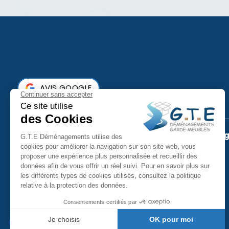
AVIS GOOGLE
GTE Déménagement - Cavi
343 Rue du Marlacca
33620 CAVIGNAC
contact@gte33.fr
05 40 24 61 90
Itinéraire