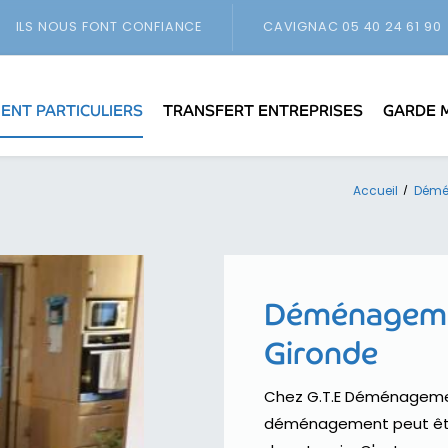
ILS NOUS FONT CONFIANCE
CAVIGNAC
05 40 24 61 90
NT PARTICULIERS
TRANSFERT ENTREPRISES
GARDE 
Accueil
Démé
Déménagemen
Gironde
Chez G.T.E Déménagemen
déménagement peut êtr