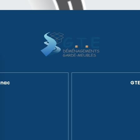
gnac
GTE